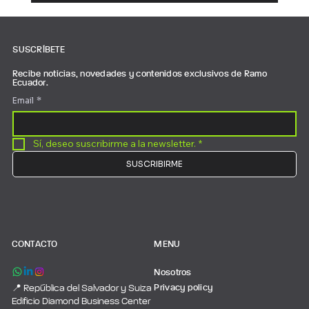
Ecuador sorprendió a Alemania. Ahora, el
mercado ecuatoriano también necesita
jugar como selección grande. Gestión
SUSCRÍBETE
empresarial Ecuador: cómo crecer con
SAP Business One
Recibe noticias, novedades y contenidos exclusivos de Ramo
Ecuador.
Email
*
Sí, deseo suscribirme a la newsletter.
*
SUSCRIBIRME
CONTACTO
MENU
Nosotros
Privacy policy
📍 República del Salvador y Suiza
Edificio Diamond Business Center