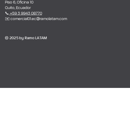
Piso 6, Oficina 10
Quito, Ecuador
📞
+59 3 9943 08770
✉️ comercial01.ec@ramolatam.com
© 2025 by Ramo LATAM