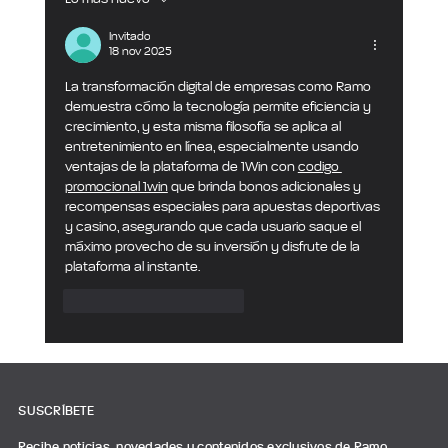
Ecuador sorprendió a Alemania. Ahora, el
mercado ecuatoriano también necesita
Invitado
18 nov 2025
jugar como selección grande. Gestión
empresarial Ecuador: cómo crecer con
La transformación digital de empresas como Ramo 
SAP Business One
demuestra cómo la tecnología permite eficiencia y 
crecimiento, y esta misma filosofía se aplica al 
entretenimiento en línea, especialmente usando 
ventajas de la plataforma de 1Win con 
codigo 
promocional 1win
 que brinda bonos adicionales y 
recompensas especiales para apuestas deportivas 
y casino, asegurando que cada usuario saque el 
máximo provecho de su inversión y disfrute de la 
plataforma al instante.
Me gusta
Reaccionar
SUSCRÍBETE
Recibe noticias, novedades y contenidos exclusivos de Ramo